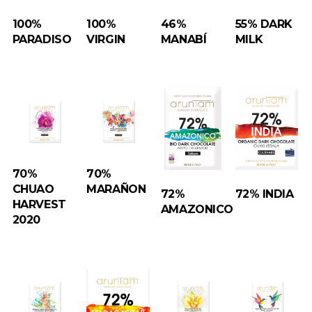
100%
100%
46%
55% DARK
PARADISO
VIRGIN
MANABÍ
MILK
70%
70%
CHUAO
MARAÑON
72%
72% INDIA
HARVEST
AMAZONICO
2020