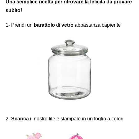
Una semplice ricetta per ritrovare la felicità da provare
subito!
1- Prendi un
barattolo
di
vetro
abbastanza capiente
2-
Scarica
il nostro file e stampalo in un foglio a colori