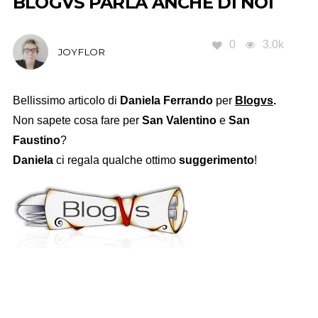
BLOGVS PARLA ANCHE DI NOI
0
3.0k
JOYFLOR
Bellissimo articolo di
Daniela Ferrando
per
Blogvs
.
Non sapete cosa fare per
San Valentino
e
San
Faustino
?
Daniela
ci regala qualche ottimo
suggerimento
!