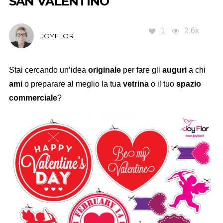
SAN VALENTINO
1
2.6k
JOYFLOR
Stai cercando un’idea
originale
per fare gli
auguri
a chi
ami
o preparare al meglio la tua
vetrina
o il tuo
spazio
commerciale
?