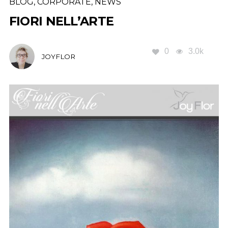
BLOG
,
CORPORATE
,
NEWS
FIORI NELL’ARTE
0
3.0k
JOYFLOR